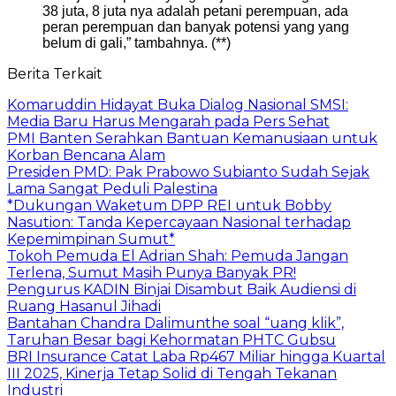
38 juta, 8 juta nya adalah petani perempuan, ada
peran perempuan dan banyak potensi yang yang
belum di gali,” tambahnya. (**)
Berita Terkait
Komaruddin Hidayat Buka Dialog Nasional SMSI:
Media Baru Harus Mengarah pada Pers Sehat
PMI Banten Serahkan Bantuan Kemanusiaan untuk
Korban Bencana Alam
Presiden PMD: Pak Prabowo Subianto Sudah Sejak
Lama Sangat Peduli Palestina
*Dukungan Waketum DPP REI untuk Bobby
Nasution: Tanda Kepercayaan Nasional terhadap
Kepemimpinan Sumut*
Tokoh Pemuda El Adrian Shah: Pemuda Jangan
Terlena, Sumut Masih Punya Banyak PR!
Pengurus KADIN Binjai Disambut Baik Audiensi di
Ruang Hasanul Jihadi
Bantahan Chandra Dalimunthe soal “uang klik”,
Taruhan Besar bagi Kehormatan PHTC Gubsu
BRI Insurance Catat Laba Rp467 Miliar hingga Kuartal
III 2025, Kinerja Tetap Solid di Tengah Tekanan
Industri