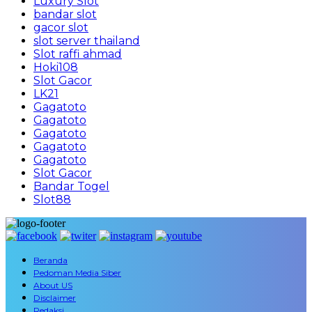
Luxury Slot
bandar slot
gacor slot
slot server thailand
Slot raffi ahmad
Hoki108
Slot Gacor
LK21
Gagatoto
Gagatoto
Gagatoto
Gagatoto
Gagatoto
Slot Gacor
Bandar Togel
Slot88
Beranda
Pedoman Media Siber
About US
Disclaimer
Redaksi