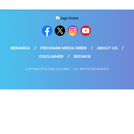
BERANDA
PEDOMAN MEDIA SIBER
ABOUT US
DISCLAIMER
REDAKSI
COPYRIGHT © 2026 ALLGRAF. - ALL RIGHTS RESERVED