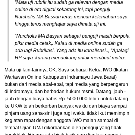
“Mata uji rubrik itu sudah ga relevan dengan media
online di era digital sekarang ini, tapi penguji
Nurcholis MA Basyari terus mencari kelemahan saya
hingga terus menghajar saya dimata uji ini.
“Nurcholis MA Basyari sebagai penguji masih berpola
pikir media cetak,. Kalau di media online sudah ga
ada lagi Rubrikasi. Yang ada itu kanalisasi.., “Apalagi
HP saya kurang mendukung untuk membuat matrix.
Mata uji lain-lainnya OK. Saya sebagai Ketua IWO (Ikatan
Wartawan Online Kabupaten Indramayu Jawa Barat)
bukan dari media abal-abal, tapi media yang berpengaruh
di Indramayu, dan berbadan hukum resmi. Datang jauh -
jauh dengan biaya habis Rp. 5000.000 lebih untuk datang
ke UKW telah berkorban banyak waktu dan biaya sampai
pinjam uang sana-sini juga rugi waktu tidak ikut memimpin
kegiatan rapat dengan anggota IWO malah sampai di
tempat Ujian UMJ dikorbankan oleh penguji yang tidak
berakhlak. Hingga ada bisik-bisik dan diantara penguji