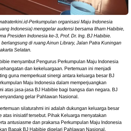
matraterkini.id-Perkumpulan organisasi Maju Indonesia
uang Indonesia) menggelar audensi bersama Ilham Habibie,
ama Presiden Indonesia ke-3, Prof. Dr. Ing. BJ Habibie.
berlangsung di ruang Ainun Library, Jalan Patra Kuningan
Jakarta Selatan.
abibie menyambut Pengurus Perkumpulan Maju Indonesia
ehangatan dan kekeluargaan. Pertemuan ini menjadi
ng guna memperkuat sinergi antara keluarga besar BJ
erkumpulan Maju Indonesia dalam memperjuangkan
i atas jasa-jasa BJ Habibie bagi bangsa dan negara. BJ
menyandang gelar Pahlawan Nasional.
pertemuan silaturahmi ini adalah dukungan keluarga besar
e atas inisiatif tersebut. Pihak Keluarga menyatakan
rta antusiasme dan prakarsa Perkumpulan Maju Indonesia
an Bapak BJ Habibie digelari Pahlawan Nasional.