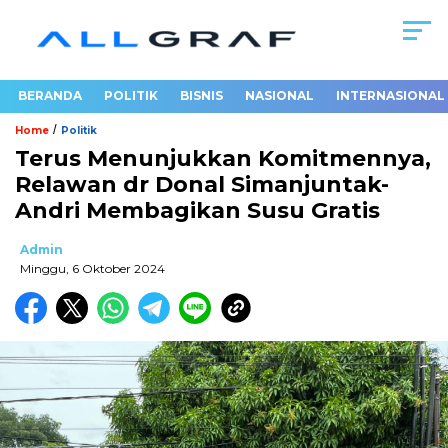
BERANDA
POLITIK
BISNIS
NASIONAL
INTERNASIONAL
/
Home
Politik
Terus Menunjukkan Komitmennya,
Relawan dr Donal Simanjuntak-
Andri Membagikan Susu Gratis
Admin
Minggu, 6 Oktober 2024