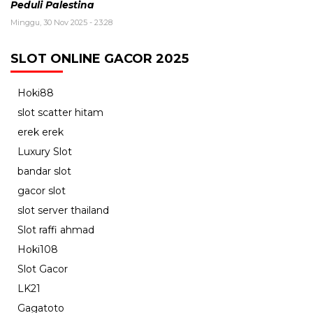
Peduli Palestina
Minggu, 30 Nov 2025 - 23:28
SLOT ONLINE GACOR 2025
Hoki88
slot scatter hitam
erek erek
Luxury Slot
bandar slot
gacor slot
slot server thailand
Slot raffi ahmad
Hoki108
Slot Gacor
LK21
Gagatoto