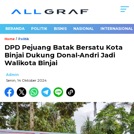
BERANDA
POLITIK
BISNIS
NASIONAL
INTERNASIONAL
/
Home
Politik
DPD Pejuang Batak Bersatu Kota
Binjai Dukung Donal-Andri Jadi
Walikota Binjai
Admin
Senin, 14 Oktober 2024